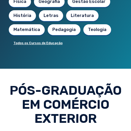
Física
Geografia
Gestão Escolar
História
Letras
Literatura
Matemática
Pedagogia
Teologia
Todos os Cursos de Educação
PÓS-GRADUAÇÃO
EM COMÉRCIO
EXTERIOR