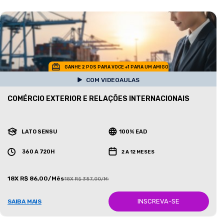
GANHE 2 POS PARA VOCE +1 PARA UM AMIGO
COM VIDEOAULAS
COMÉRCIO EXTERIOR E RELAÇÕES INTERNACIONAIS
LATO SENSU
100% EAD
360 A 720H
2 A 12 MESES
18X R$ 86,00/Mês
18X R$ 387,00/Mês
INSCREVA-SE
SAIBA MAIS