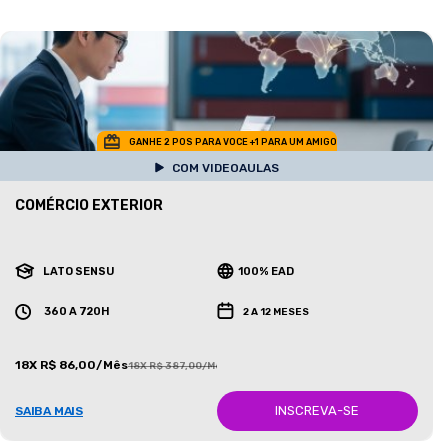
GANHE 2 POS PARA VOCE +1 PARA UM AMIGO
COM VIDEOAULAS
COMÉRCIO EXTERIOR
LATO SENSU
100% EAD
360 A 720H
2 A 12 MESES
18X R$ 86,00/Mês
18X R$ 387,00/Mês
INSCREVA-SE
SAIBA MAIS