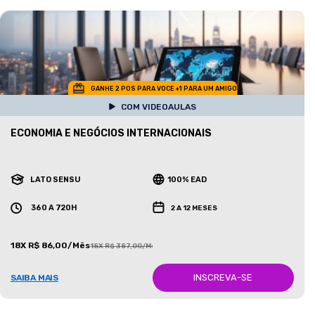
GANHE 2 POS PARA VOCE +1 PARA UM AMIGO
COM VIDEOAULAS
ECONOMIA E NEGÓCIOS INTERNACIONAIS
LATO SENSU
100% EAD
360 A 720H
2 A 12 MESES
18X R$ 86,00/Mês
18X R$ 387,00/Mês
INSCREVA-SE
SAIBA MAIS