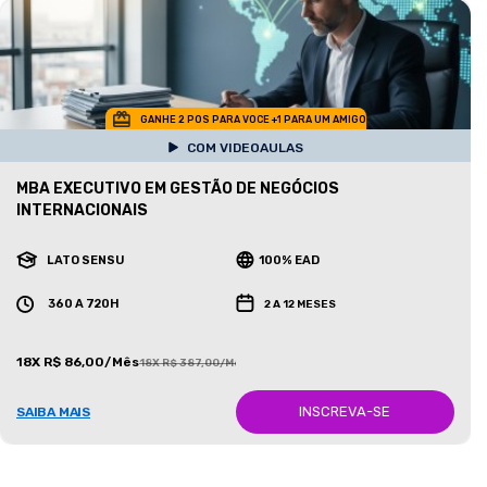
GANHE 2 POS PARA VOCE +1 PARA UM AMIGO
COM VIDEOAULAS
MBA EXECUTIVO EM GESTÃO DE NEGÓCIOS
INTERNACIONAIS
LATO SENSU
100% EAD
360 A 720H
2 A 12 MESES
18X R$ 86,00/Mês
18X R$ 387,00/Mês
INSCREVA-SE
SAIBA MAIS