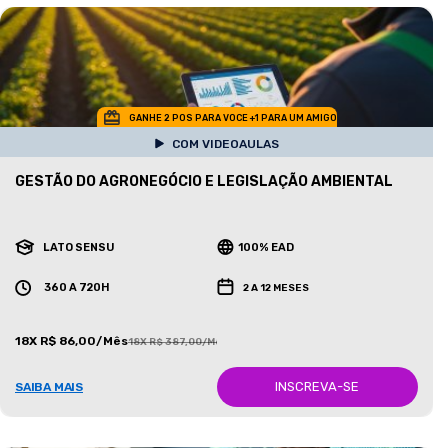
GANHE 2 POS PARA VOCE +1 PARA UM AMIGO
COM VIDEOAULAS
GESTÃO DO AGRONEGÓCIO E LEGISLAÇÃO AMBIENTAL
LATO SENSU
100% EAD
360 A 720H
2 A 12 MESES
18X R$ 86,00/Mês
18X R$ 387,00/Mês
INSCREVA-SE
SAIBA MAIS