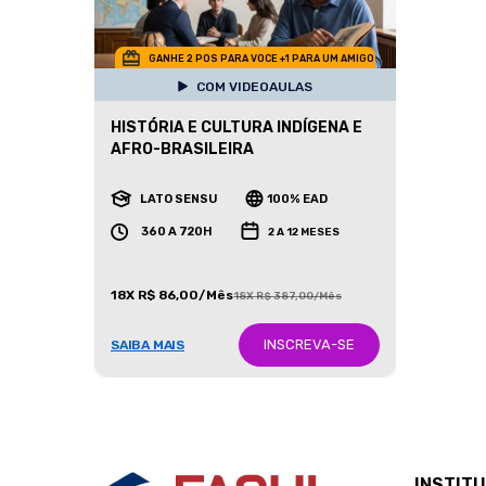
GANHE 2 POS PARA VOCE +1 PARA UM AMIGO
COM VIDEOAULAS
HISTÓRIA E CULTURA INDÍGENA E
AFRO-BRASILEIRA
LATO SENSU
100% EAD
360 A 720H
2 A 12 MESES
18X R$ 86,00/Mês
18X R$ 387,00/Mês
INSCREVA-SE
SAIBA MAIS
INSTIT