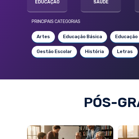
EDUCAÇÃO
SAÚDE
PRINCIPAIS CATEGORIAS
Artes
Educação Básica
Educação 
Gestão Escolar
História
Letras
PÓS-GR