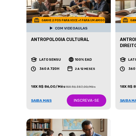
GANHE 2 POS PARA VOCE +1 PARA UM AMIGO
GAN
COM VIDEOAULAS
ANTROPOLOGIA CULTURAL
ANTROP
DIREIT
LATO SENSU
100% EAD
LAT
360 A 720H
360
2 A 12 MESES
18X R$ 86,00/Mês
18X R$ 
18X R$ 387,00/Mês
INSCREVA-SE
SAIBA MAIS
SAIBA M