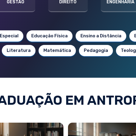
GESTÃO
DIREITO
ENGENHARIA
Especial
Educação Física
Ensino a Distância
Literatura
Matemática
Pedagogia
Teolog
ADUAÇÃO EM ANTRO