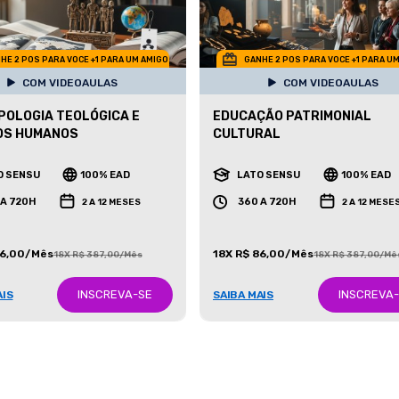
HE 2 POS PARA VOCE +1 PARA UM AMIGO
GANHE 2 POS PARA VOCE +1 PARA U
COM VIDEOAULAS
COM VIDEOAULAS
OLOGIA TEOLÓGICA E
EDUCAÇÃO PATRIMONIAL
OS HUMANOS
CULTURAL
O SENSU
100% EAD
LATO SENSU
100% EAD
 A 720H
360 A 720H
2 A 12 MESES
2 A 12 MESE
86,00/Mês
18X R$ 86,00/Mês
18X R$ 387,00/Mês
18X R$ 387,00/Mê
INSCREVA-SE
INSCREVA
AIS
SAIBA MAIS