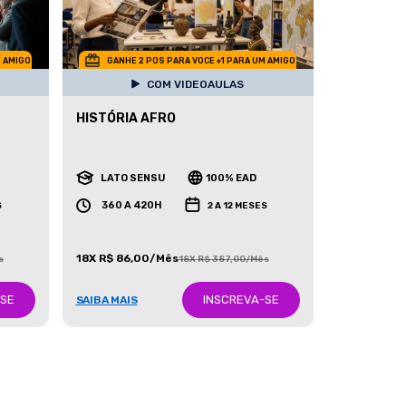
M AMIGO
GANHE 2 POS PARA VOCE +1 PARA UM AMIGO
COM VIDEOAULAS
HISTÓRIA AFRO
LATO SENSU
100% EAD
360 A 420H
S
2 A 12 MESES
18X R$ 86,00/Mês
s
18X R$ 387,00/Mês
-SE
INSCREVA-SE
SAIBA MAIS